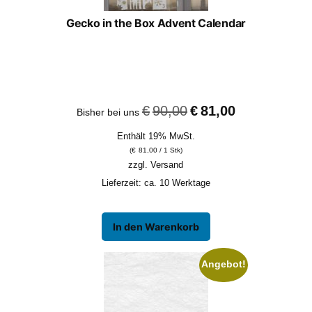
Gecko in the Box Advent Calendar
Ursprünglicher
Aktueller
€
90,00
€
81,00
Bisher bei uns
Preis
Preis
Enthält 19% MwSt.
war:
ist:
(
€
81,00
/ 1 Stk)
€90,00
€81,00.
zzgl.
Versand
Lieferzeit: ca. 10 Werktage
In den Warenkorb
Angebot!