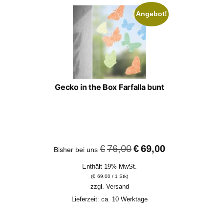
Angebot!
Gecko in the Box Farfalla bunt
Ursprünglicher
Aktueller
€
76,00
€
69,00
Bisher bei uns
Preis
Preis
Enthält 19% MwSt.
war:
ist:
(
€
69,00
/ 1 Stk)
€76,00
€69,00.
zzgl.
Versand
Lieferzeit: ca. 10 Werktage