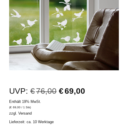
Ursprünglicher
Aktueller
UVP:
€
76,00
€
69,00
Enthält 19% MwSt.
Preis
Preis
(
€
69,00
/ 1 Stk)
zzgl.
Versand
war:
ist:
Lieferzeit: ca. 10 Werktage