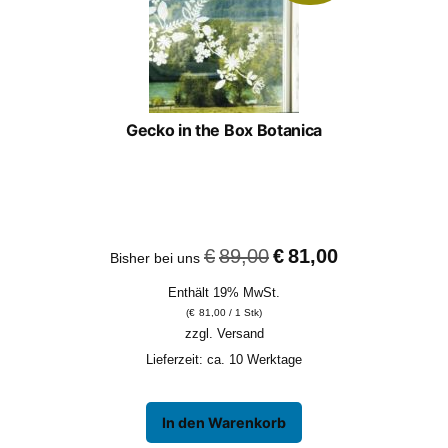
Gecko in the Box Botanica
Ursprünglicher
Aktueller
€
89,00
€
81,00
Bisher bei uns
Preis
Preis
Enthält 19% MwSt.
war:
ist:
(
€
81,00
/ 1 Stk)
€89,00
€81,00.
zzgl.
Versand
Lieferzeit: ca. 10 Werktage
In den Warenkorb