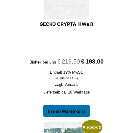
GECKO CRYPTA III Weiß
Ursprünglicher
Aktueller
€
219,50
€
198,00
Bisher bei uns
Preis
Preis
Enthält 19% MwSt.
war:
ist:
(
€
198,00
/ 1 m)
€219,50
€198,00.
zzgl.
Versand
Lieferzeit: ca. 10 Werktage
In den Warenkorb
Angebot!