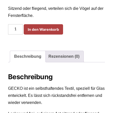
€76,00
€69,00.
Sitzend oder fliegend, verteilen sich die Vögel auf der
Fensterfläche.
Gecko
In den Warenkorb
in
the
Box
Papageno
Beschreibung
Rezensionen (0)
Menge
Beschreibung
GECKO ist ein selbsthaftendes Textil, speziell für Glas
entwickelt. Es lässt sich rückstandsfrei entfernen und
wieder verwenden.