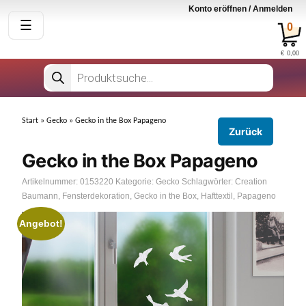
Konto eröffnen / Anmelden
☰
☰
0
€
0,00
Teppiche
Tapeten
Vorhänge
Products
search
Gecko
Hygieneschutz
Accessoires
zurück zur
Start
»
Gecko
» Gecko in the Box Papageno
Zurück
Homepage
Gecko in the Box Papageno
Artikelnummer:
0153220
Kategorie:
Gecko
Schlagwörter:
Creation
Baumann
,
Fensterdekoration
,
Gecko in the Box
,
Hafttextil
,
Papageno
Angebot!